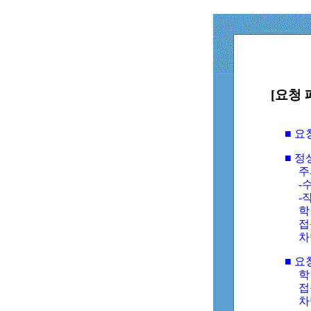
[요청 
■ 
■ 
주
-수
-
학
접
차
■ 요
학번
접속
차단