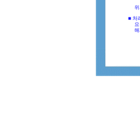
위
■ 처
요
해