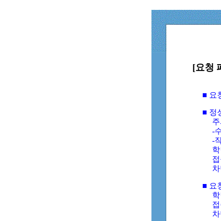
[요청 
■ 
■ 
주
-수
-
학
접
차
■ 요
학번
접속
차단