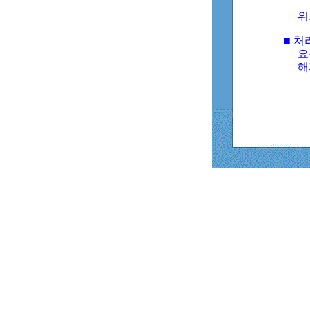
위
■ 처
요
해